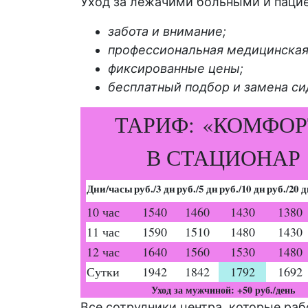
Уход за лежачими больными и паци
забота и внимание;
профессиональная медицинская
фиксированные цены;
бесплатный подбор и замена си
ТАРИФ: «КОМФОР
В СТАЦИОНАР
Дни/часы
руб./3 дн
руб./5 дн
руб./10 дн
руб./20 
10 час
1540
1460
1430
1380
11 час
1590
1510
1480
1430
12 час
1640
1560
1530
1480
Сутки
1942
1842
1792
1692
Уход за мужчиной: +50 руб./день
Все сотрудники центра, которые ра