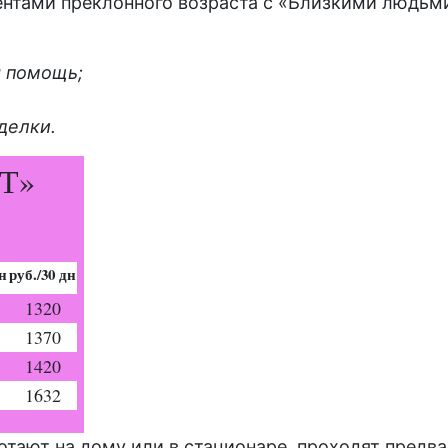
ентами
преклонного
возраста с «Близкими людьми
 помощь;
делки.
Т»
дн
руб./30 дн
1320
1370
1420
1632
ботают на дому или в стационаре, проходят пред