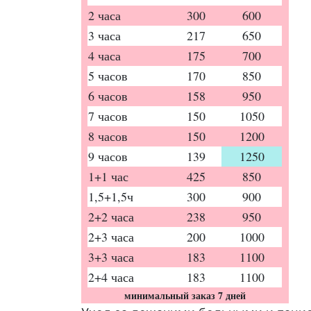
2 часа
300
600
3 часа
217
650
4 часа
175
700
5 часов
170
850
6 часов
158
950
7 часов
150
1050
8 часов
150
1200
9 часов
139
1250
1+1 час
425
850
1,5+1,5ч
300
900
2+2 часа
238
950
2+3 часа
200
1000
3+3 часа
183
1100
2+4 часа
183
1100
минимальный заказ 7 дней